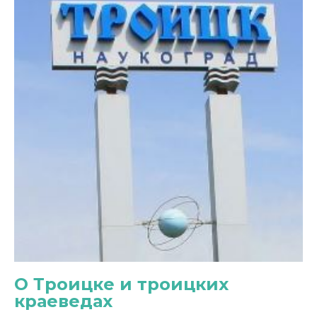
О Троицке и троицких
краеведах