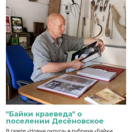
"Байки краеведа" о
поселении Десёновское
В газете «Новые округа» в рубрике «Байки