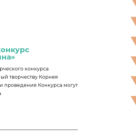
конкурс
ина»
рческого конкурса
ый творчеству Корнея
оки проведения Конкурса могут
.