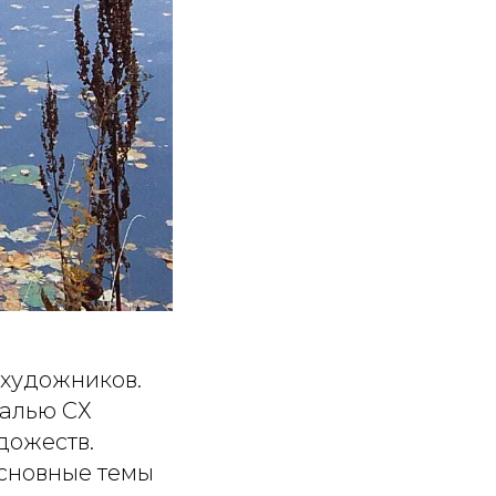
 художников.
далью СХ
дожеств.
Основные темы