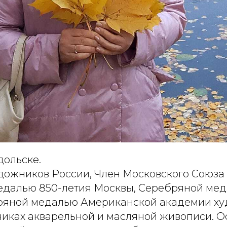
дольске.
дожников России, Член Московского Союза
далью 850-летия Москвы, Серебряной ме
ряной медалью Американской академии ху
хниках акварельной и масляной живописи. 