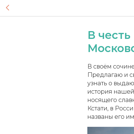
В честь
Москов
В своём сочине
Предлагаю и с
узнать о выда
история нашей
носящего славн
Кстати, в Росс
названы его и