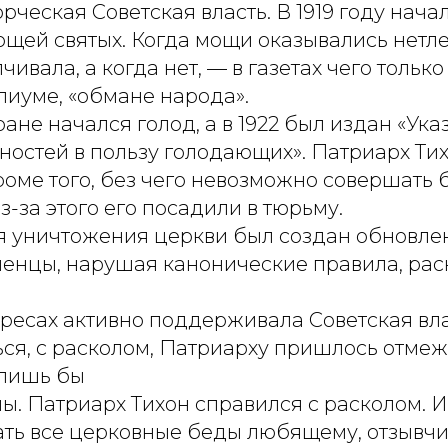
ческая Советская власть. В 1919 году нач
ощей святых. Когда мощи оказывались нетл
чивала, а когда нет, — в газетах чего только
пиуме, «обмане народа».
тране начался голод, а в 1922 был издан «Ука
ностей в пользу голодающих». Патриарх Ти
кроме того, без чего невозможно совершать
з-за этого его посадили в тюрьму.
ля уничтожения церкви был создан обновле
ленцы, нарушая канонические правила, ра
ересах активно поддерживала Советская влас
ся, с расколом, Патриарху пришлось отмеж
 лишь бы
ы. Патриарх Тихон справился с расколом. И
ть все церковные беды любящему, отзывч