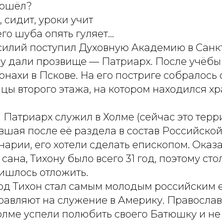
пошёл?
, сидит, уроки учит
его шуба опять гуляет...
асилий поступил Духовную Академию в Санк
у дали прозвище — Патриарх. После учёбы
онахи в Пскове. На его постриге собралось
цы второго этажа, на котором находился х
 Патриарх служил в Холме (сейчас это терр
вшая после её раздела в состав Российско
арии, его хотели сделать епископом. Оказ
 сана, Тихону было всего 31 год, поэтому ст
ишлось отложить.
год Тихон стал самым молодым российским 
правляют на служение в Америку. Правосла
лме успели полюбить своего Батюшку и не 