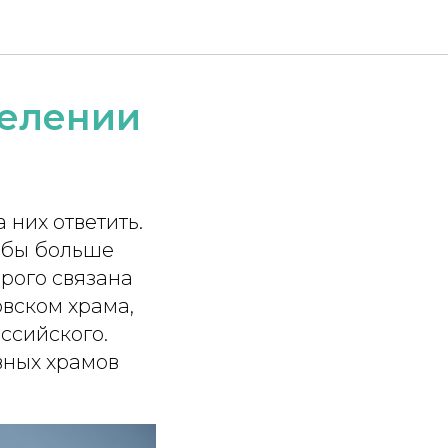
селении
 них ответить.
тобы больше
рого связана
вском храма,
ссийского.
авных храмов