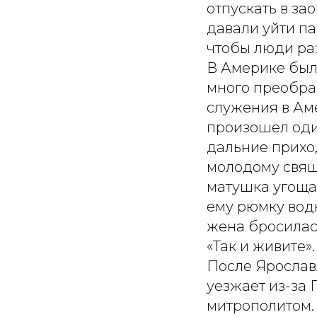
отпускать в за
давали уйти па
чтобы люди ра
В Америке был
много преобра
служения в Ам
произошёл оди
дальние прихо
молодому свящ
матушка угощал
ему рюмку водк
жена бросилась
«Так и живите».
После Ярослав
уезжает из-за 
митрополитом. 