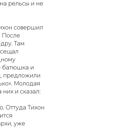
на рельсы и не
Тихон совершил
. После
дру. Там
осещал
дному
е батюшка и
к, предложили
рько». Молодая
 них и сказал:
. Оттуда Тихон
вится
архи, уже