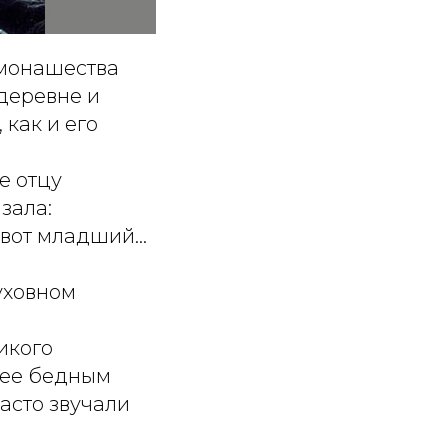
 монашества
 деревне и
как и его
е отцу
зала:
а вот младший…
уховном
икого
лее бедным
асто звучали