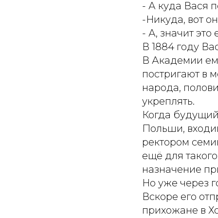
- А куда Вася 
-Никуда, вот он
- А, значит это 
В 1884 году В
В Академии ем
постригают в м
народа, полови
укреплять.
Когда будущий
Польши, входи
ректором семин
ещё для такого
назначение пр
Но уже через 
Вскоре его от
прихожане в Хо