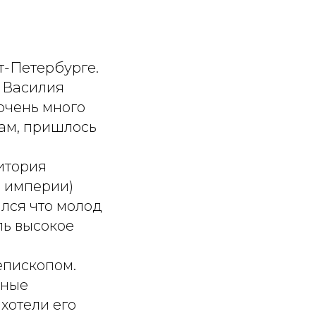
т-Петербурге.
 Василия
 очень много
рам, пришлось
итория
й империи)
ался что молод
оль высокое
епископом.
вные
хотели его