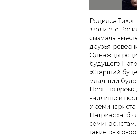
Родился Тихон
звали его Васи
сызмала вместе
друзья-ровесн
Однажды родит
будущего Патри
«Старший буде
младший будет
Прошло время,
училище и пос
У семинариста 
Патриарха, бы
семинаристам.
такие разговор